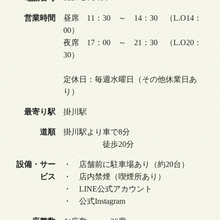
営業時間
昼席 11：30 ～ 14：30 （L.O14：
00）
夜席 17：00 ～ 21：30 （L.O20：
30）
定休日：毎週水曜日（その他休業日あ
り）
最寄り駅
掛川駅
道順
掛川駅より車で8分
徒歩20分
設備・サー
・ 店舗前に駐車場あり（約20台）
ビス
・ 店内禁煙（喫煙所あり）
・ LINE公式アカウント
・ 公式Instagram