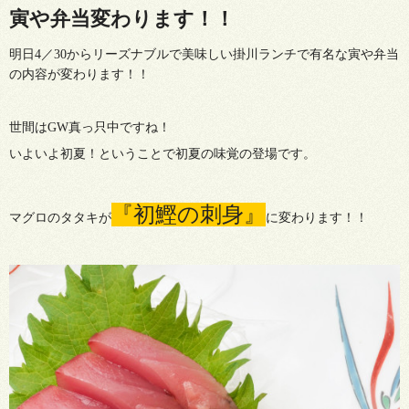
寅や弁当変わります！！
明日4／30からリーズナブルで美味しい掛川ランチで有名な寅や弁当
の内容が変わります！！
世間はGW真っ只中ですね！
いよいよ初夏！ということで初夏の味覚の登場です。
『初鰹の刺身』
マグロのタタキが
に変わります！！